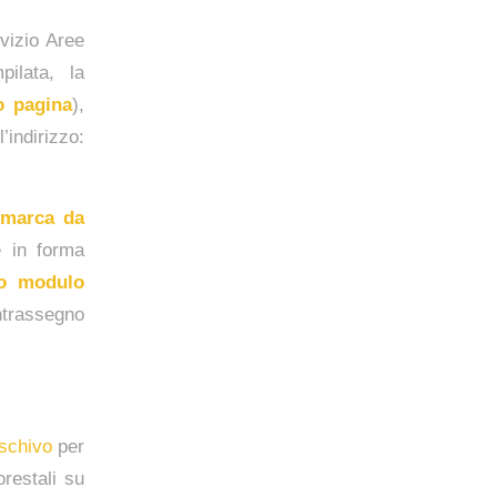
rvizio Aree
ilata, la
o pagina
),
ndirizzo:
marca da
e in forma
to modulo
ntrassegno
oschivo
per
orestali su