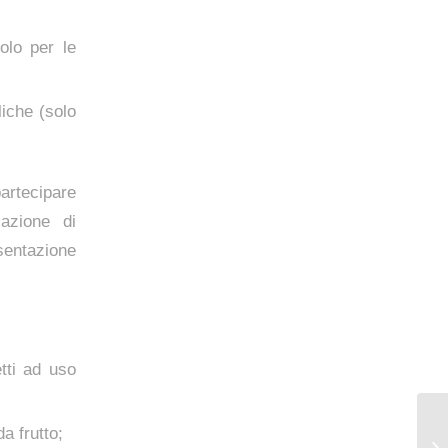
solo per le
liche (solo
partecipare
zazione di
sentazione
etti ad uso
da frutto;