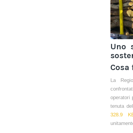
Uno s
sosten
Cosa 
La Regio
confronta
operatori 
tenuta del
328.9 K
unitament