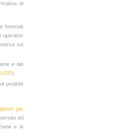
rmativa di
 forestali
i operatori
curezza sui
name e dei
EUTR
);
di prodotti
uisiti per
iornato ed
zione e di