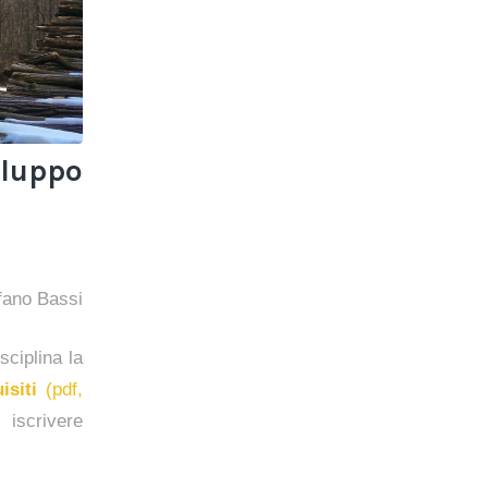
iluppo
sciplina la
isiti
(pdf,
scrivere