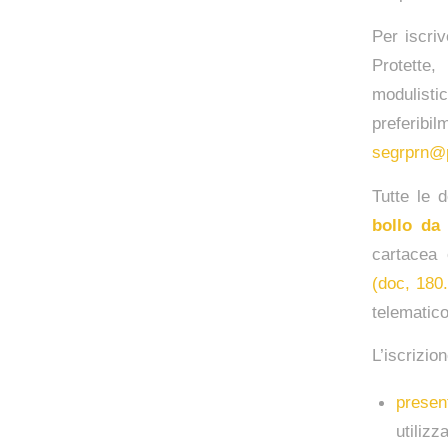
Per iscriv
Protette
modulisti
preferib
segrprn@p
Tutte le 
bollo da
cartacea 
(doc, 180
telematico
L’iscrizio
presen
utilizz