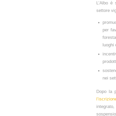
L’Albo è 
settore vig
promuo
per fav
forest
luoghi 
incent
prodott
sostene
nei set
Dopo la 
l’iscrizio
integrato
sospension