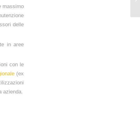
ite massimo
nutenzione
ssori delle
te in aree
ioni con le
ionale
(ex
ilizzazioni
a azienda.