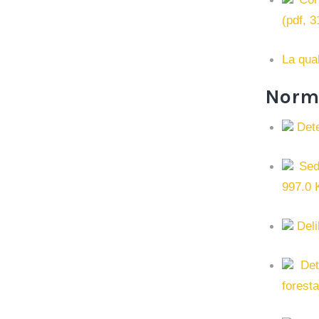
(pdf, 
La qual
Norme
Dete
Sedi
997.0 
Deli
Dete
foresta