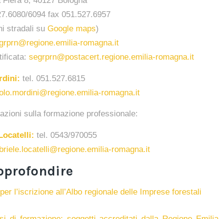
a Fiera 8, 40127 Bologna
527.6080/6094 fax 051.527.6957
ni stradali su
Google maps
)
grprn@regione.emilia-romagna.it
tificata:
segrprn@postacert.regione.emilia-romagna.it
rdini:
tel. 051.527.6815
olo.mordini@regione.emilia-romagna.it
azioni sulla formazione professionale:
Locatelli:
tel. 0543/970055
briele.locatelli@regione.emilia-romagna.it
pprofondire
 per l’iscrizione all’Albo regionale delle Imprese forestali
i di formazione: soggetti accreditati dalla Regione Emil