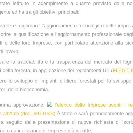
stato istituito in adempimento a quanto previsto dalla no
ente ed ha tra gli obiettivi principali:
vere e migliorare l’aggiornamento tecnologico delle imprese
orire la qualificazione e l’aggiornamento professionale degl
ali e delle loro Imprese, con particolare attenzione alla si
di lavoro;
ivare la tracciabilità e la trasparenza del mercato del leg
i della foresta, in applicazione dei regolamenti UE (
FLEGT, 
re lo sviluppo di impianti e filiere forestali per lo sviluppo 
tori della bioeconomia.
prima approvazione,
l’elenco delle Imprese aventi i req
ne all’Albo (doc, 997.0 KB)
è stato e sarà periodicamente agg
, a seguito della presentazione di nuove richieste di iscri
e o cancellazione di Imprese già iscritte.