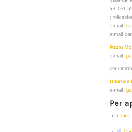
Viale dell
tel. 051.
(indicazio
e-mail:
se
e-mail cer
Paolo Mo
e-mail:
pa
per inform
Gabriele 
e-mail:
ga
Per a
I corsi
Cors