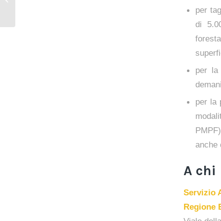
Ravenna in assemblea
per ta
di 5.0
foresta
superfi
per la
demani
per la
modalit
PMPF),
anche d
A chi 
Servizio 
Regione 