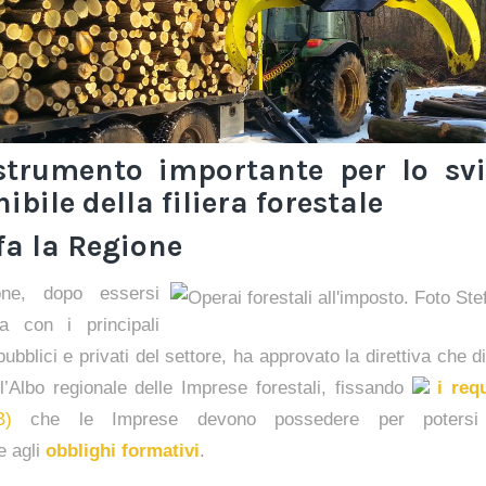
trumento importante per lo sv
ibile della filiera forestale
fa la Regione
ne, dopo essersi
ta con i principali
pubblici e privati del settore, ha approvato la direttiva che di
l’Albo regionale delle Imprese forestali, fissando
i requ
B)
che le Imprese devono possedere per potersi i
e agli
obblighi formativi
.