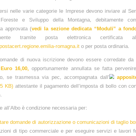
ersi nelle varie categorie le Imprese devono inviare al Se
, Foreste e Sviluppo della Montagna, debitamente comp
ca approvata (
vedi la sezione dedicata “Moduli” a fond
ilmente tramite posta elettronica certificata all’i
ostacert.regione.emilia-romagna.it
o per posta ordinaria.
domande di nuova iscrizione devono essere corredate da
 Euro 16,00,
opportunamente annullata se fatta pervenir
o, se trasmessa via pec, accompagnata dall’
apposi
.5 KB)
attestante il pagamento dell’imposta di bollo con co
.
ne all’Albo è condizione necessaria per:
tare domande di autorizzazione o comunicazioni di taglio b
azioni di tipo commerciale e per eseguire servizi e lavori f