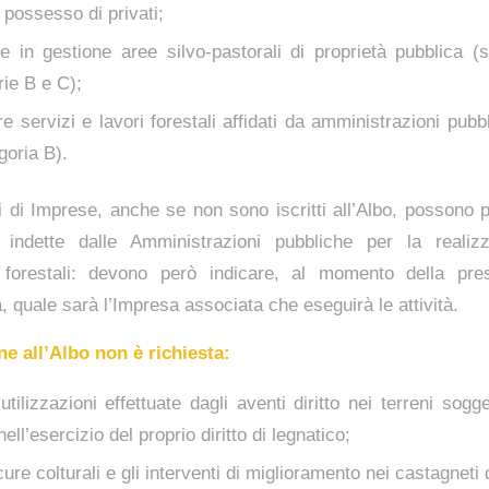
 possesso di privati;
re in gestione aree silvo-pastorali di proprietà pubblica (
rie B e C);
e servizi e lavori forestali affidati da amministrazioni pubb
goria B).
 di Imprese, anche se non sono iscritti all’Albo, possono 
 indette dalle Amministrazioni pubbliche per la realiz
i forestali: devono però indicare, al momento della pre
ta, quale sarà l’Impresa associata che eseguirà le attività.
ne all’Albo non è richiesta:
utilizzazioni effettuate dagli aventi diritto nei terreni sogg
nell’esercizio del proprio diritto di legnatico;
cure colturali e gli interventi di miglioramento nei castagneti 