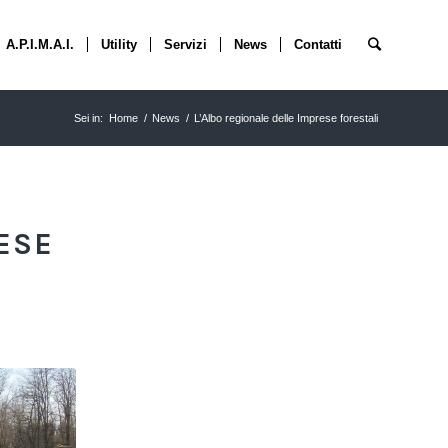
A.P.I.M.A.I.
Utility
Servizi
News
Contatti
Sei in:
Home
/
News
/
L’Albo regionale delle Imprese forestali
ESE