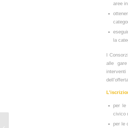
aree in
ottene
catego
eseguir
la cate
I Consorzi
alle gare
intervent
dell’offer
L’iscrizio
per le 
civico 
per le 
Contoterzisti di