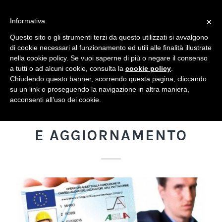
×
Informativa
Questo sito o gli strumenti terzi da questo utilizzati si avvalgono
Sei in:
Home
/
News
/
Corsi di formazione e aggiornamento
di cookie necessari al funzionamento ed utili alle finalità illustrate
nella cookie policy. Se vuoi saperne di più o negare il consenso
a tutti o ad alcuni cookie, consulta la
cookie policy
.
Chiudendo questo banner, scorrendo questa pagina, cliccando
su un link o proseguendo la navigazione in altra maniera,
NEWS
acconsenti all’uso dei cookie.
CORSI DI FORMAZIONE
E AGGIORNAMENTO